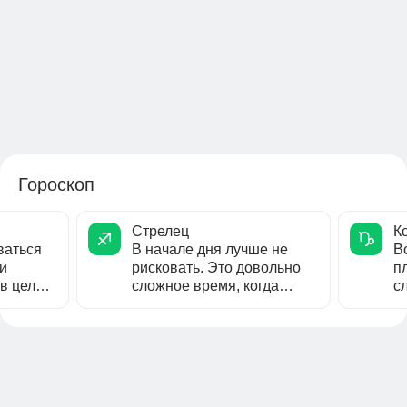
Гороскоп
Стрелец
К
ваться
В начале дня лучше не
В
и
рисковать. Это довольно
п
 в целом
сложное время, когда
с
многим Стрельцам будет
м
трудно...
ко